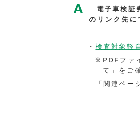
電子車検証券
のリンク先に
・
検査対象軽
※PDFフ
て」をご
「関連ペー