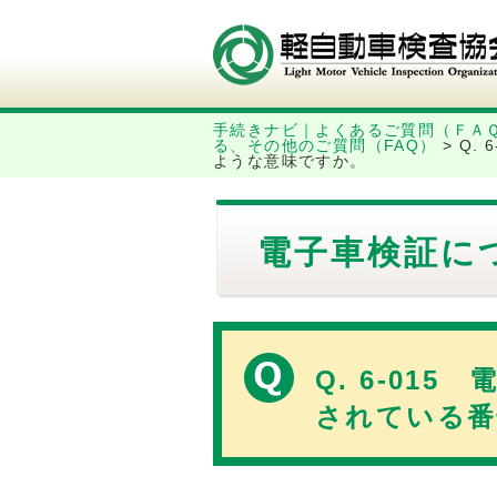
手続きナビ｜よくあるご質問（ＦＡ
る、その他のご質問（FAQ）
>
Q.
ような意味ですか。
電子車検証に
Q. 6-0
されている番